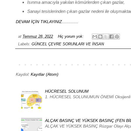
Isınma amacıyla yakılan kömürlerden çıkan gazlar,
Sanayi tesislerinden çıkan gazlar nedeni ile oluşmaktad
DEVAM İÇİN TIKLAYINIZ..............
at
Temmuz 28, 2022
Hiç yorum yok:
Labels:
GÜNCEL ÇEVRE SORUNLARI VE İNSAN
Kaydol:
Kayıtlar (Atom)
HÜCRESEL SOLUNUM
1. HÜCRESEL SOLUNUMUN ÖNEMİ Oksijenli Solunum
ALÇAK BASINÇ VE YÜKSEK BASINÇ (FEN BİL
ALÇAK VE YÜKSEK BASINÇ Rüzgar Olayı Alç