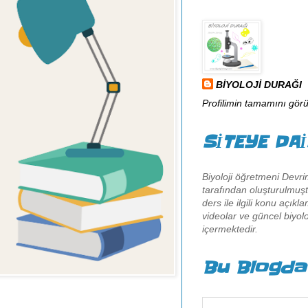
BİYOLOJİ DURAĞI
Profilimin tamamını görü
SİTEYE DA
Biyoloji öğretmeni Devr
tarafından oluşturulmuştu
ders ile ilgili konu açıkl
videolar ve güncel biyoloj
içermektedir.
Bu Blogda