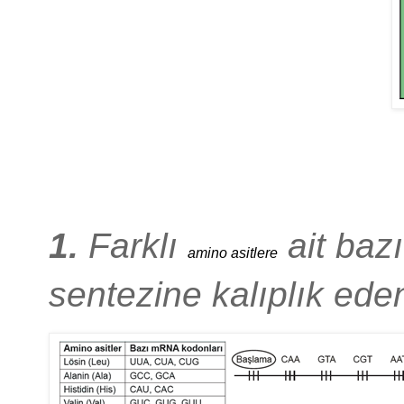
1.
Farklı
ait baz
amino asitlere
sentezine kalıplık e