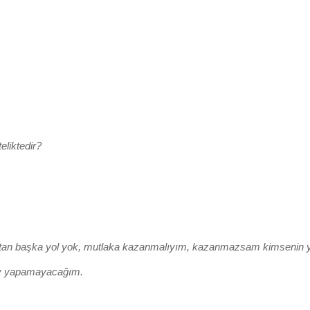
eliktedir?
nmaktan başka yol yok, mutlaka kazanmalıyım, kazanmazsam kimseni
şey yapamayacağım.