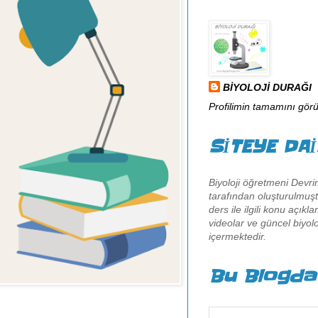
BİYOLOJİ DURAĞI
Profilimin tamamını görü
SİTEYE DA
Biyoloji öğretmeni Devr
tarafından oluşturulmuştu
ders ile ilgili konu açıkl
videolar ve güncel biyoloj
içermektedir.
Bu Blogda